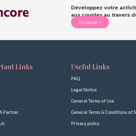
ncore
Développez votre activi
aux couples au travers 
En savoir +
tant Links
Useful Links
FAQ
Legal Notice
General Terms of Use
A Partner
General Terms & Conditions of S
Us
Privacy policy