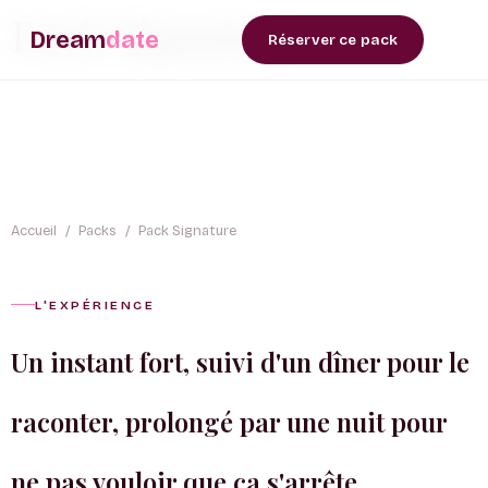
Pack Signature
Dream
date
Réserver ce pack
Accueil
/
Packs
/
Pack Signature
L'EXPÉRIENCE
Un instant fort, suivi d'un dîner pour le
raconter, prolongé par une nuit pour
ne pas vouloir que ça s'arrête