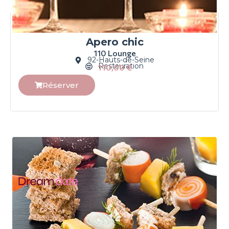
Apero chic
110 Lounge
92-Hauts-de-Seine
Restauration
110,00
€
Réserver