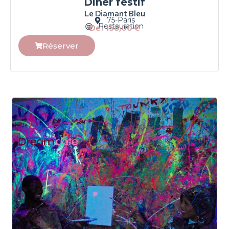
Dîner festif
Le Diamant Bleu
75-Paris
Restauration
De :
158,00
€
Réserver