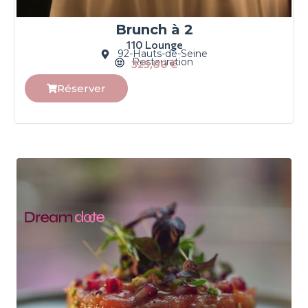
Brunch à 2
110 Lounge
92-Hauts-de-Seine
Restauration
325,00
€
Réserver