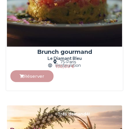
Brunch gourmand
Le Diamant Bleu
75-Paris
Restauration
158,00
€
Réserver
Très demandé!